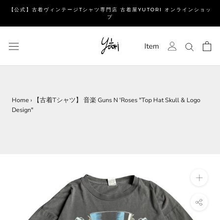
ス
【公式】古着ヴィンテージTシャツ専門店 古着屋YUTORI オンラインショッ
キ
プ
ッ
プ
Item
し
て
コ
ン
テ
Home
›
【古着Tシャツ】 音楽 Guns N 'Roses "Top Hat Skull & Logo
Design"
ン
ツ
に
移
動
す
る