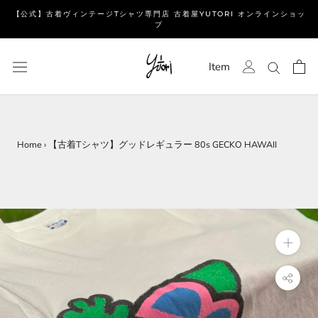
ス
【公式】古着ヴィンテージTシャツ専門店 古着屋YUTORI オンラインショッ
キ
プ
ッ
プ
Item
し
て
コ
ン
テ
Home
›
【古着Tシャツ】グッドレギュラー 80s GECKO HAWAII
ン
ツ
に
移
動
す
る