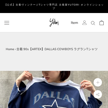
ス
【公式】古着ヴィンテージTシャツ専門店 古着屋YUTORI オンラインショッ
キ
プ
ッ
プ
Item
し
て
コ
ン
テ
Home
›
古着 90s【ARTEX】DALLAS COWBOYS ラグランTシャツ
ン
ツ
に
移
動
す
る