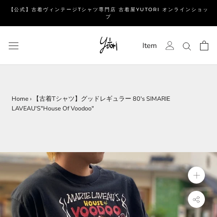
ス
【公式】古着ヴィンテージTシャツ専門店 古着屋YUTORI オンラインショッ
キ
プ
ッ
プ
Item
し
て
コ
ン
テ
Home
›
【古着Tシャツ】グッドレギュラー 80's SIMARIE
LAVEAU'S"House Of Voodoo"
ン
ツ
に
移
動
す
る