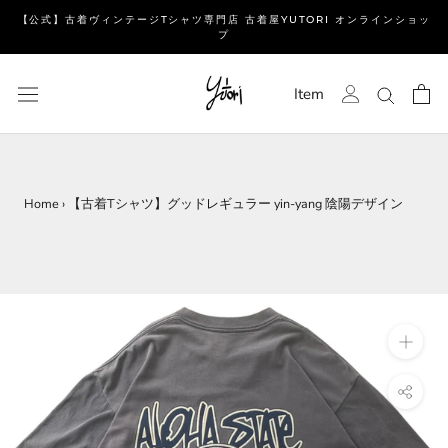
ス
【公式】古着ヴィンテージTシャツ専門店 古着屋YUTORI オンラインショッ
キ
プ
ッ
プ
Item
し
て
コ
ン
テ
Home
›
【古着Tシャツ】グッドレギュラー yin-yang 陰陽デザイン
ン
ツ
に
移
動
す
る