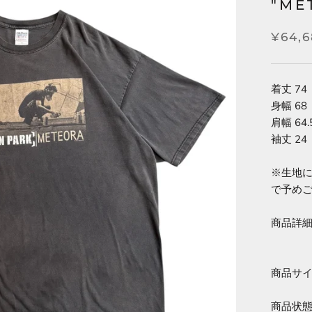
"ME
¥64,6
着丈 74
身幅 68
肩幅 64.
袖丈 24
※生地に
で予め
商品詳細 c
商品サイ
商品状態