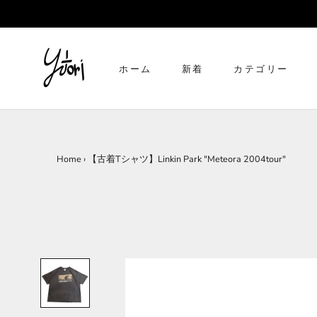
ス
キ
ッ
プ
ホーム
新着
カテゴリー
し
て
ホーム
新着
コ
ン
テ
Home
›
【古着Tシャツ】Linkin Park "Meteora 2004tour"
ン
ツ
に
移
動
す
る