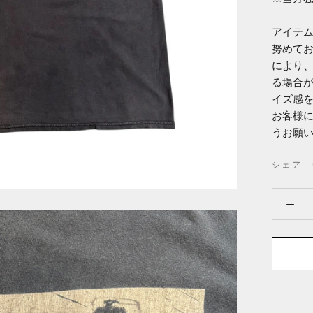
アイテ
努めて
により
る場合
イズ感
お客様
うお願
シェア