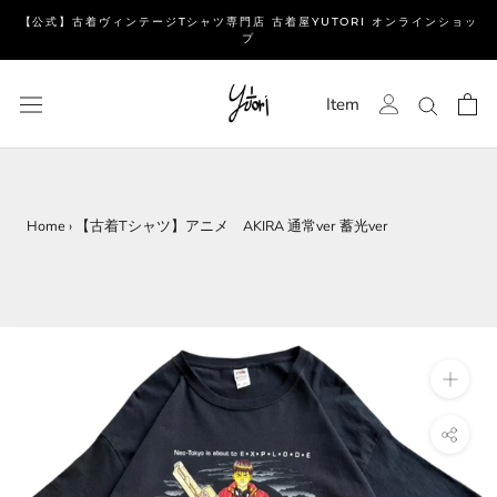
ス
【公式】古着ヴィンテージTシャツ専門店 古着屋YUTORI オンラインショッ
キ
プ
ッ
プ
Item
し
て
コ
ン
テ
Home
›
【古着Tシャツ】アニメ AKIRA 通常ver 蓄光ver
ン
ツ
に
移
動
す
る