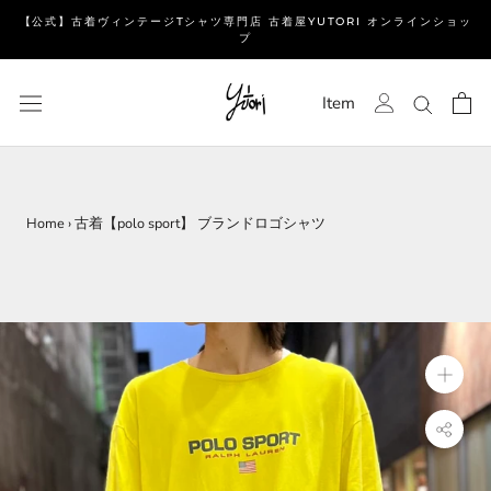
ス
【公式】古着ヴィンテージTシャツ専門店 古着屋YUTORI オンラインショッ
キ
プ
ッ
プ
Item
し
て
コ
ン
テ
Home
›
古着【polo sport】 ブランドロゴシャツ
ン
ツ
に
移
動
す
る